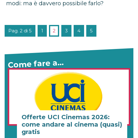
modi: ma è davvero possibile farlo?
Pag. 2 di 5
1
2
3
4
5
Come fare a…
Offerte UCI Cinemas 2026:
come andare al cinema (quasi)
gratis