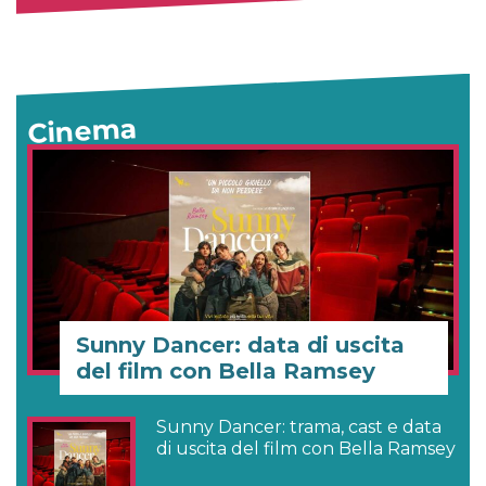
Cinema
Sunny Dancer: data di uscita
del film con Bella Ramsey
Sunny Dancer: trama, cast e data
di uscita del film con Bella Ramsey