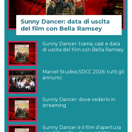
Sunny Dancer: data di uscita
del film con Bella Ramsey
Sunny Dancer: trama, cast e data
di uscita del film con Bella Ramsey
Marvel Studios SDCC 2026: tutti gli
annunci
Sunny Dancer: dove vederlo in
streaming
Sunny Dancer è il film d’apertura