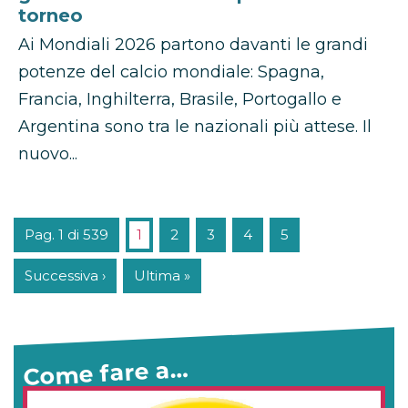
torneo
Ai Mondiali 2026 partono davanti le grandi
potenze del calcio mondiale: Spagna,
Francia, Inghilterra, Brasile, Portogallo e
Argentina sono tra le nazionali più attese. Il
nuovo...
Pag. 1 di 539
1
2
3
4
5
Successiva ›
Ultima »
Come fare a…