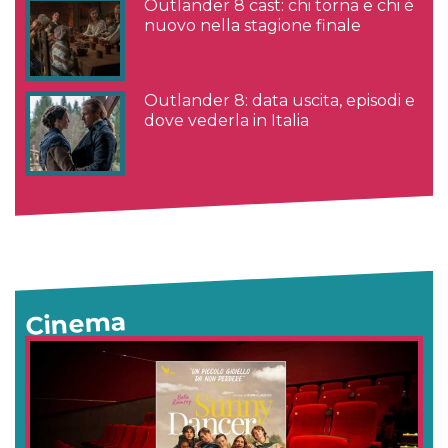
Outlander 8 cast: chi torna e chi è
nuovo nella stagione finale
Outlander 8: data uscita, episodi e
dove vederla in Italia
Cinema