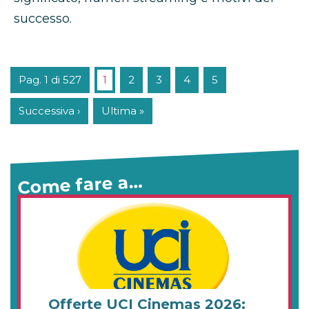
successo.
Pag. 1 di 527
1
2
3
4
5
Successiva ›
Ultima »
Come fare a…
Offerte UCI Cinemas 2026: