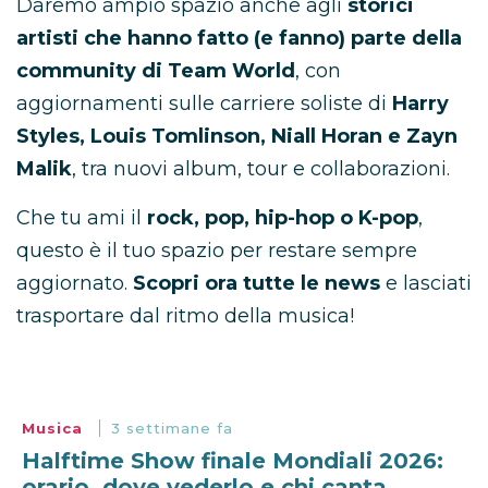
Daremo ampio spazio anche agli
storici
artisti che hanno fatto (e fanno) parte della
community di Team World
, con
aggiornamenti sulle carriere soliste di
Harry
Styles, Louis Tomlinson, Niall Horan e Zayn
Malik
, tra nuovi album, tour e collaborazioni.
Che tu ami il
rock, pop, hip-hop o K-pop
,
questo è il tuo spazio per restare sempre
aggiornato.
Scopri ora tutte le news
e lasciati
trasportare dal ritmo della musica!
Musica
3 settimane fa
Halftime Show finale Mondiali 2026:
orario, dove vederlo e chi canta