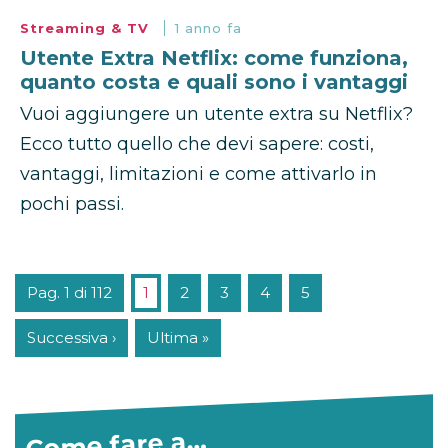
Streaming & TV
1 anno fa
Utente Extra Netflix: come funziona,
quanto costa e quali sono i vantaggi
Vuoi aggiungere un utente extra su Netflix?
Ecco tutto quello che devi sapere: costi,
vantaggi, limitazioni e come attivarlo in
pochi passi.
Pag. 1 di 112
1
2
3
4
5
Successiva ›
Ultima »
Come fare a…