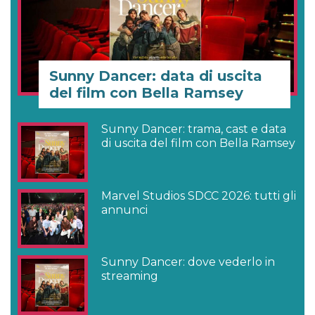
Sunny Dancer: data di uscita
del film con Bella Ramsey
Sunny Dancer: trama, cast e data
di uscita del film con Bella Ramsey
Marvel Studios SDCC 2026: tutti gli
annunci
Sunny Dancer: dove vederlo in
streaming