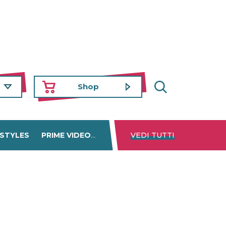
Shop
 STYLES
PRIME VIDEO
DISNEY+
VEDI TUTTI
NETFLIX
TROVA 