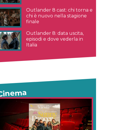
Outlander 8 cast: chi torna e
chi è nuovo nella stagione
finale
Outlander 8: data uscita,
episodi e dove vederla in
Italia
Cinema