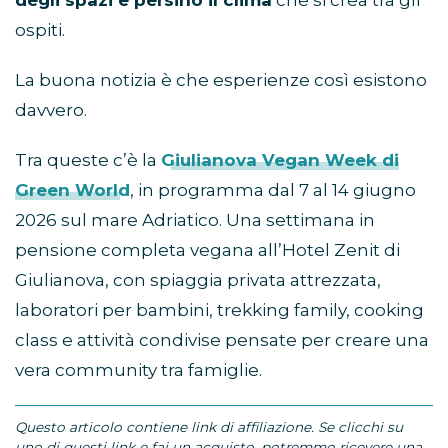
degli spazi e persino il clima
che si crea tra gli
ospiti.
La buona notizia è che esperienze così esistono
davvero.
Tra queste c’è la
Giulianova Vegan Week di
Green World
, in programma dal 7 al 14 giugno
2026 sul mare Adriatico. Una settimana in
pensione completa vegana all
’
Hotel Zenit di
Giulianova, con spiaggia privata attrezzata,
laboratori per bambini, trekking family, cooking
class e attività condivise pensate per creare una
vera community tra famiglie.
Questo articolo contiene link di affiliazione. Se clicchi su
uno di questi link e fai un acquisto, potremmo ricevere una