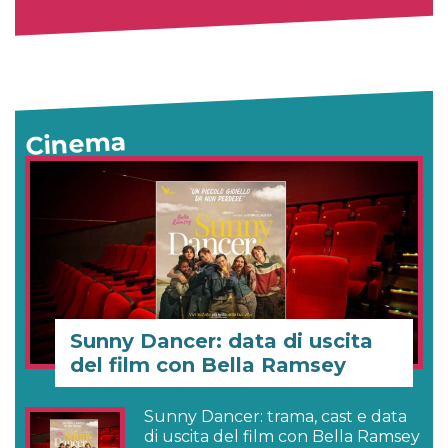
Cinema
Sunny Dancer: data di uscita
del film con Bella Ramsey
Sunny Dancer: trama, cast e data
di uscita del film con Bella Ramsey