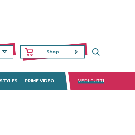
Shop
 STYLES
PRIME VIDEO
DISNEY+
VEDI TUTTI
NETFLIX
TROVA 