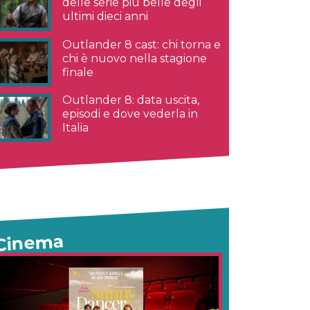
delle serie più belle degli
ultimi dieci anni
Outlander 8 cast: chi torna e
chi è nuovo nella stagione
finale
Outlander 8: data uscita,
episodi e dove vederla in
Italia
Cinema