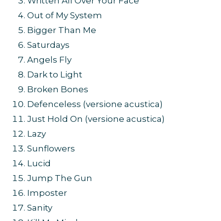
Written All Over Your Face
Out of My System
Bigger Than Me
Saturdays
Angels Fly
Dark to Light
Broken Bones
Defenceless (versione acustica)
Just Hold On (versione acustica)
Lazy
Sunflowers
Lucid
Jump The Gun
Imposter
Sanity