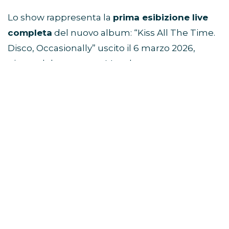
Lo show rappresenta la
prima esibizione live
completa
del nuovo album: “Kiss All The Time.
Disco, Occasionally” uscito il 6 marzo 2026,
giorno del concerto a Manchester.
L’evento è prodotto da
Fulwell Entertainment
,
già dietro a grandi produzioni musicali
internazionali.
Viaggio di gruppo ad Amsterdam e
concerto di Harry Styles
Dove è stato registrato lo