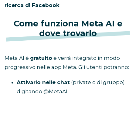
ricerca di Facebook
.
Come funziona Meta AI e
dove trovarlo
Meta AI è
gratuito
e verrà integrato in modo
progressivo nelle app Meta. Gli utenti potranno:
Attivarlo nelle chat
(private o di gruppo)
digitando @MetaAI
Usare l’icona blu
dedicata, presente in
alcune interfacce
Interagire direttamente dalla barra di
ricerca
su Facebook