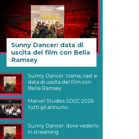
Sunny Dancer: data di
uscita del film con Bella
Ramsey
Sunny Dancer: trama, cast e
data di uscita del film con
Bella Ramsey
Marvel Studios SDCC 2026:
tutti gli annunci
Sunny Dancer: dove vederlo
in streaming