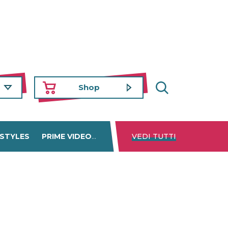
Shop
 STYLES
PRIME VIDEO
DISNEY+
VEDI TUTTI
NETFLIX
TROVA 