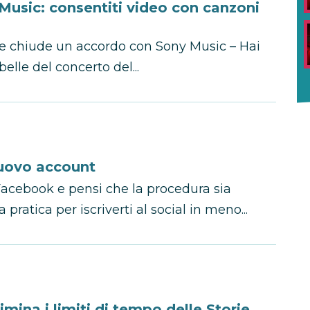
usic: consentiti video con canzoni
e chiude un accordo con Sony Music – Hai
elle del concerto del...
uovo account
acebook e pensi che la procedura sia
ratica per iscriverti al social in meno...
imina i limiti di tempo delle Storie