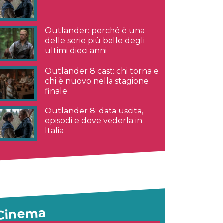
Outlander: perché è una
delle serie più belle degli
ultimi dieci anni
Outlander 8 cast: chi torna e
chi è nuovo nella stagione
finale
Outlander 8: data uscita,
episodi e dove vederla in
Italia
Cinema