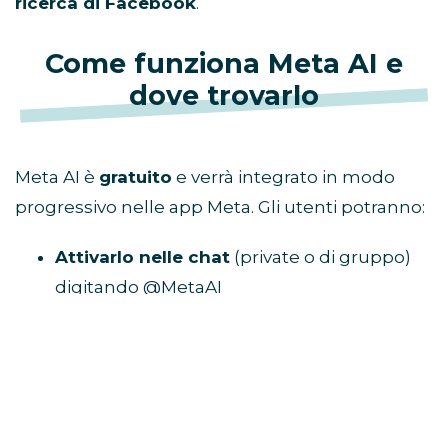
ricerca di Facebook
.
Come funziona Meta AI e
dove trovarlo
Meta AI è
gratuito
e verrà integrato in modo
progressivo nelle app Meta. Gli utenti potranno:
Attivarlo nelle chat
(private o di gruppo)
digitando @MetaAI
Usare l’icona blu
dedicata, presente in
alcune interfacce
Interagire direttamente dalla barra di
ricerca
su Facebook