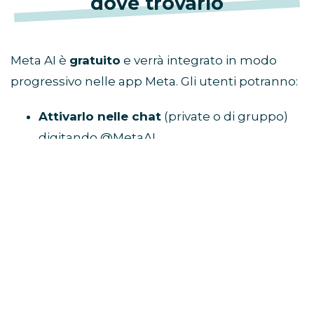
dove trovarlo
Meta AI è
gratuito
e verrà integrato in modo
progressivo nelle app Meta. Gli utenti potranno:
Attivarlo nelle chat
(private o di gruppo)
digitando @MetaAI
Usare l’icona blu
dedicata, presente in
alcune interfacce
Interagire direttamente dalla barra di
ricerca
su Facebook
L’assistente può:
Rispondere a domande
Generare idee