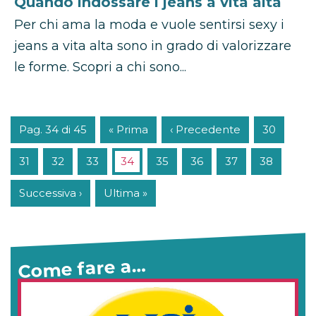
Quando indossare i jeans a vita alta
Per chi ama la moda e vuole sentirsi sexy i
jeans a vita alta sono in grado di valorizzare
le forme. Scopri a chi sono...
Pag. 34 di 45
« Prima
‹ Precedente
30
31
32
33
34
35
36
37
38
Successiva ›
Ultima »
Come fare a…