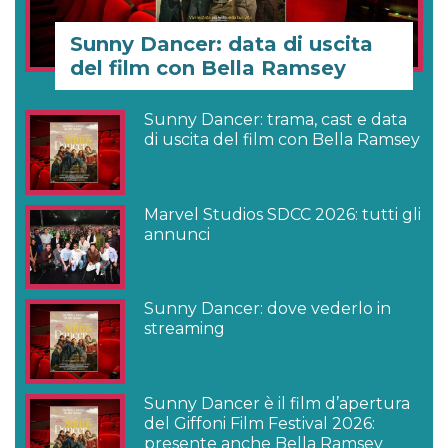
Sunny Dancer: data di uscita
del film con Bella Ramsey
Sunny Dancer: trama, cast e data
di uscita del film con Bella Ramsey
Marvel Studios SDCC 2026: tutti gli
annunci
Sunny Dancer: dove vederlo in
streaming
Sunny Dancer è il film d’apertura
del Giffoni Film Festival 2026:
presente anche Bella Ramsey