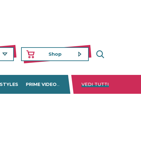
Shop
 STYLES
PRIME VIDEO
DISNEY+
VEDI TUTTI
NETFLIX
TROVA 