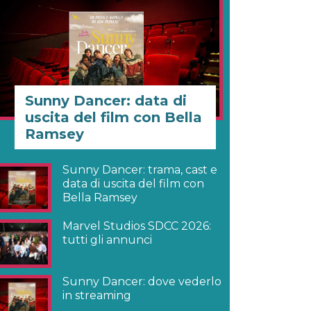
Sunny Dancer: data di
uscita del film con Bella
Ramsey
Sunny Dancer: trama, cast e
data di uscita del film con
Bella Ramsey
Marvel Studios SDCC 2026:
tutti gli annunci
Sunny Dancer: dove vederlo
in streaming