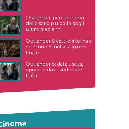
Outlander: perché è una
delle serie più belle degli
ultimi dieci anni
Outlander 8 cast: chi torna e
chi è nuovo nella stagione
finale
Outlander 8: data uscita,
episodi e dove vederla in
Italia
Cinema