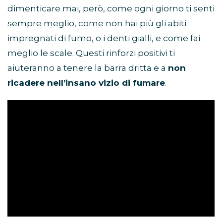
dimenticare mai, però, come ogni giorno ti senti
sempre meglio, come non hai più gli abiti
impregnati di fumo, o i denti gialli, e come fai
meglio le scale. Questi rinforzi positivi ti
aiuteranno a tenere la barra dritta e a
non
ricadere nell’insano vizio di fumare
.