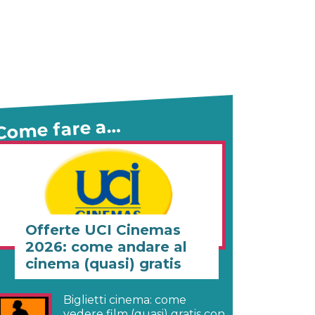
Come fare a…
Offerte UCI Cinemas
2026: come andare al
cinema (quasi) gratis
Biglietti cinema: come
vedere film (quasi) gratis con