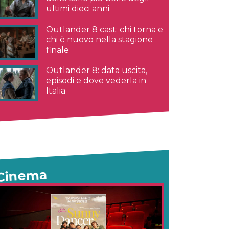
ultimi dieci anni
Outlander 8 cast: chi torna e
chi è nuovo nella stagione
finale
Outlander 8: data uscita,
episodi e dove vederla in
Italia
Cinema