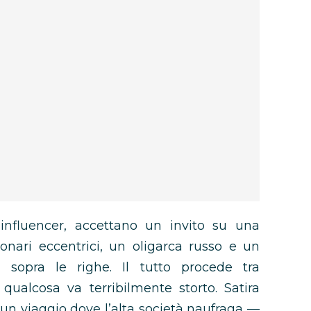
influencer, accettano un invito su una
ionari eccentrici, un oligarca russo e un
 sopra le righe. Il tutto procede tra
ualcosa va terribilmente storto. Satira
 un viaggio dove l’alta società naufraga —