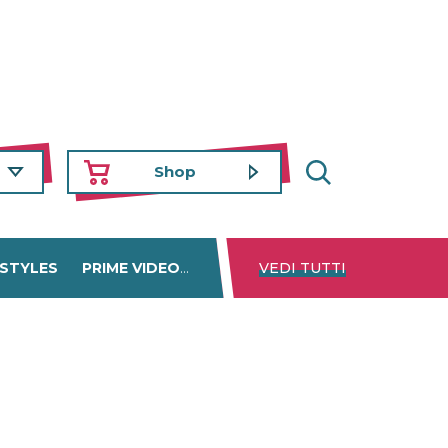
Shop
 STYLES
PRIME VIDEO
DISNEY+
VEDI TUTTI
NETFLIX
TROVA 