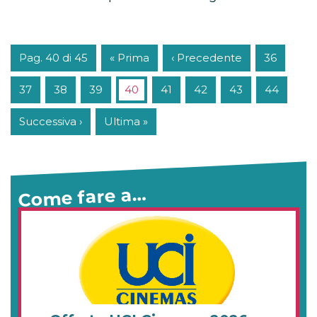
Pag. 40 di 45
« Prima
‹ Precedente
36
37
38
39
40
41
42
43
44
Successiva ›
Ultima »
Come fare a…