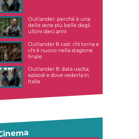
Outlander: perché è una
delle serie più belle degli
ultimi dieci anni
Outlander 8 cast: chi torna e
chi è nuovo nella stagione
finale
Outlander 8: data uscita,
episodi e dove vederla in
Italia
Cinema