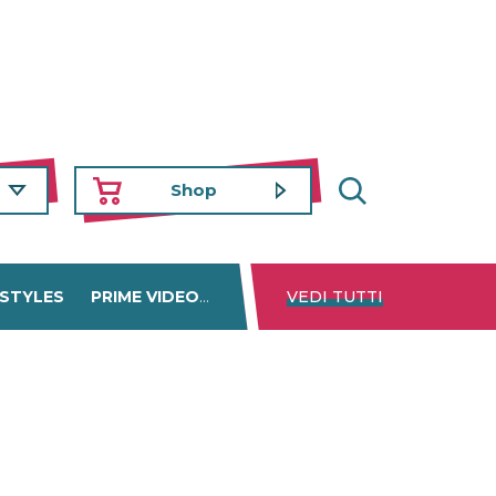
Shop
 STYLES
PRIME VIDEO
DISNEY+
VEDI TUTTI
NETFLIX
TROVA 