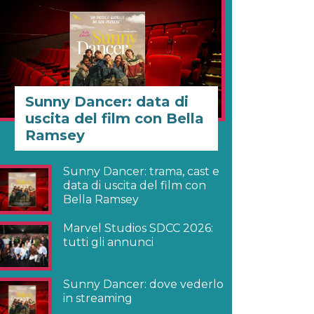
Sunny Dancer: data di
uscita del film con Bella
Ramsey
Sunny Dancer: trama, cast e
data di uscita del film con
Bella Ramsey
Marvel Studios SDCC 2026:
tutti gli annunci
Sunny Dancer: dove vederlo
in streaming