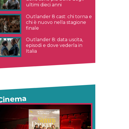
ultimi dieci anni
Outlander 8 cast: chi torna e
chi è nuovo nella stagione
finale
Outlander 8: data uscita,
episodi e dove vederla in
Italia
Cinema