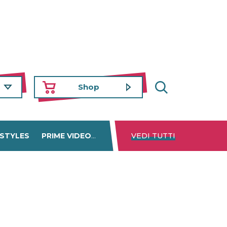
Shop
 STYLES
PRIME VIDEO
DISNEY+
VEDI TUTTI
NETFLIX
TROVA 