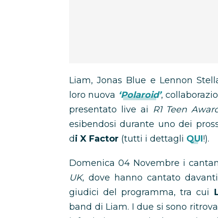
Liam, Jonas Blue e Lennon Stell
loro nuova
‘Polaroid’
, collaborazi
presentato live ai
R1 Teen Award
esibendosi durante uno dei pros
d
i X Factor
(tutti i dettagli
QUI
!).
Domenica 04 Novembre i cantanti
UK
, dove hanno cantato davanti 
giudici del programma, tra cui
band di Liam. I due si sono ritrova