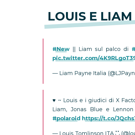
LOUIS E LIAM
#New
|| Liam sul palco di
#
pic.twitter.com/4K9RLgoT3
— Liam Payne Italia (@LJPayne
♥️ ~ Louis e i giudici di X Fa
Liam, Jonas Blue e Lennon 
#polaroid
https://t.co/JQch
— Louis Tomlinson ITA ◟̽◞̽ (@lo