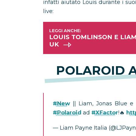
infatti aiutato Louis durante i suo
live:
LOUIS TOMLINSON E LIAM
UK
POLAROID A
#New
|| Liam, Jonas Blue e 
#Polaroid
ad
#XFactor
!🔥
htt
— Liam Payne Italia (@LJPayne