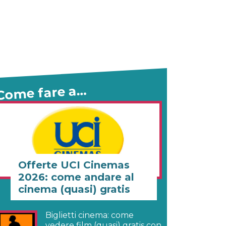
Come fare a…
Offerte UCI Cinemas
2026: come andare al
cinema (quasi) gratis
Biglietti cinema: come
vedere film (quasi) gratis con