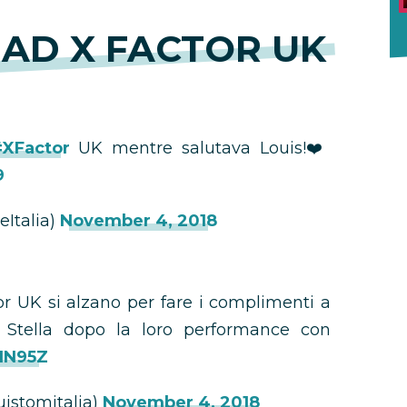
 AD X FACTOR UK
XFactor
UK mentre salutava Louis!❤️
9
Italia)
November 4, 2018
ctor UK si alzano per fare i complimenti a
Stella dopo la loro performance con
s1N95Z
uistomitalia)
November 4, 2018