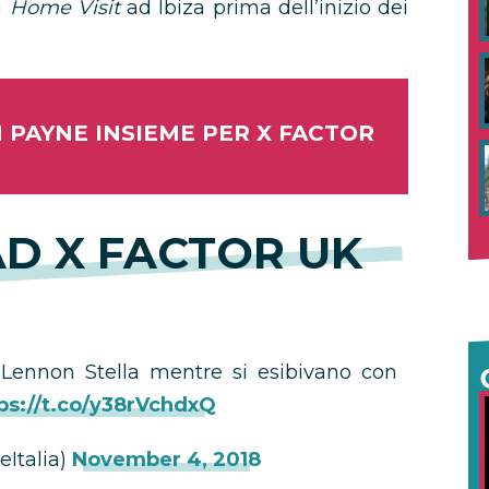
i
Home Visit
ad Ibiza prima dell’inizio dei
 PAYNE INSIEME PER X FACTOR
D X FACTOR UK
Lennon Stella mentre si esibivano con
ps://t.co/y38rVchdxQ
Italia)
November 4, 2018