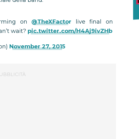
ciale della band:
forming on
@TheXFactor
live final on
an’t wait?
pic.twitter.com/H4Aj9ivZHb
ion)
November 27, 2015