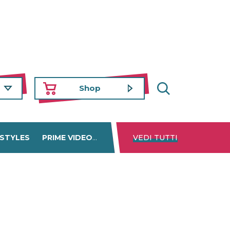
Shop
 STYLES
PRIME VIDEO
DISNEY+
VEDI TUTTI
NETFLIX
TROVA 