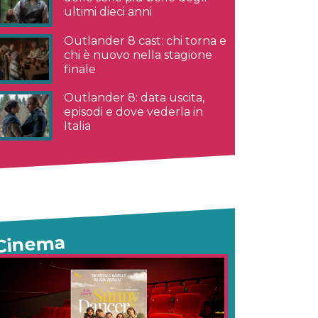
ultimi dieci anni
Outlander 8 cast: chi torna e
chi è nuovo nella stagione
finale
Outlander 8: data uscita,
episodi e dove vederla in
Italia
Cinema