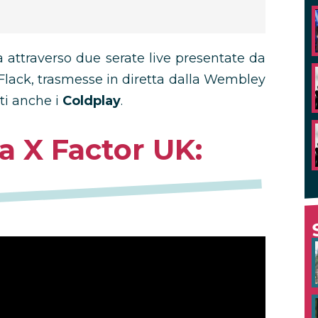
ta attraverso due serate live presentate da
Flack, trasmesse in diretta dalla Wembley
ti anche i
Coldplay
.
a X Factor UK: