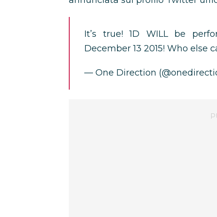
annunciata sul profilo Twitter uffi
It’s true! 1D WILL be per
December 13 2015! Who else c
— One Direction (@onedirect