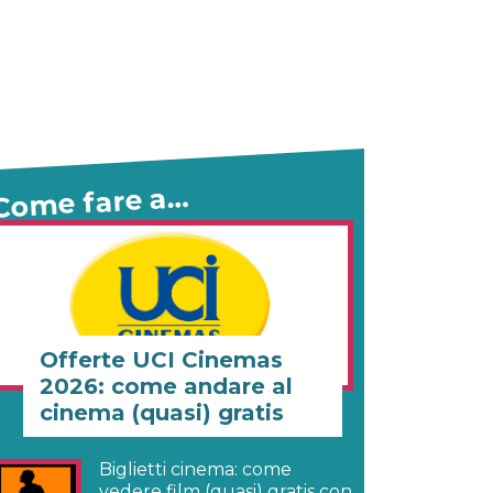
Come fare a…
Offerte UCI Cinemas
2026: come andare al
cinema (quasi) gratis
Biglietti cinema: come
vedere film (quasi) gratis con