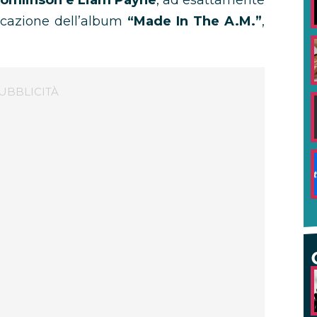
s Tomlinson e Liam Payne
, ad esattamente
icazione dell’album
“Made In The A.M.”
,