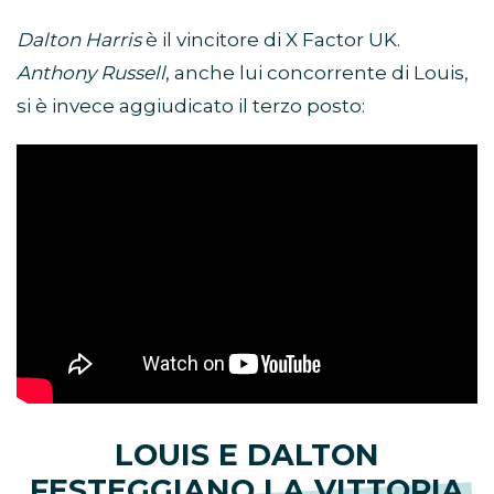
Dalton Harris
è il vincitore di X Factor UK.
Anthony Russell
, anche lui concorrente di Louis,
si è invece aggiudicato il terzo posto:
LOUIS E DALTON
FESTEGGIANO LA VITTORIA