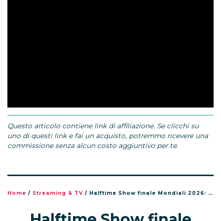
Questo articolo contiene link di affiliazione. Se clicchi su
uno di questi link e fai un acquisto, potremmo ricevere una
commissione senza alcun costo aggiuntivo per te.
Home
/
Streaming & TV
/
Halftime Show finale Mondiali 2026: orario, dove vederlo e chi canta
Halftime Show finale