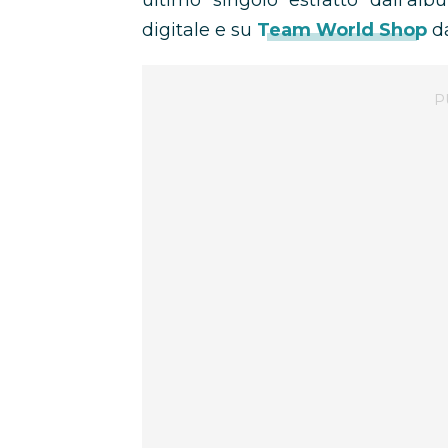
ultimo singolo estratto dall’alb
digitale e su
Team World Shop
da