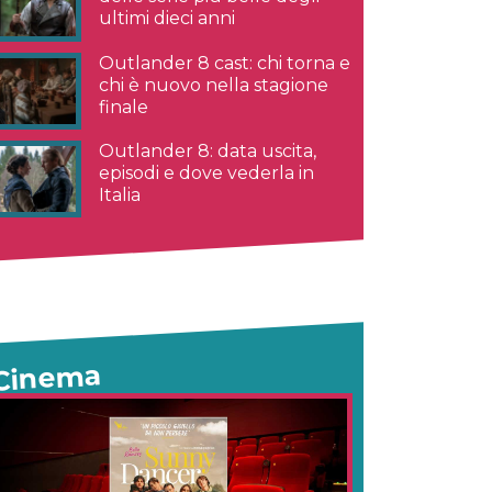
ultimi dieci anni
Outlander 8 cast: chi torna e
chi è nuovo nella stagione
finale
Outlander 8: data uscita,
episodi e dove vederla in
Italia
Cinema