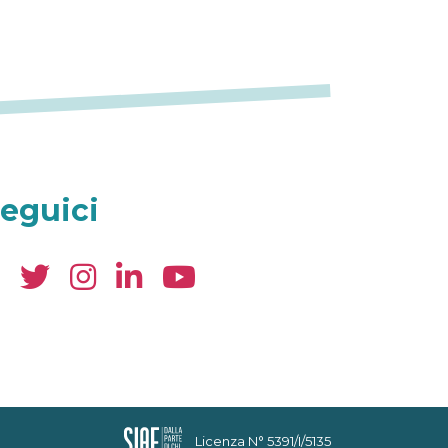
eguici
Licenza N° 5391/I/5135