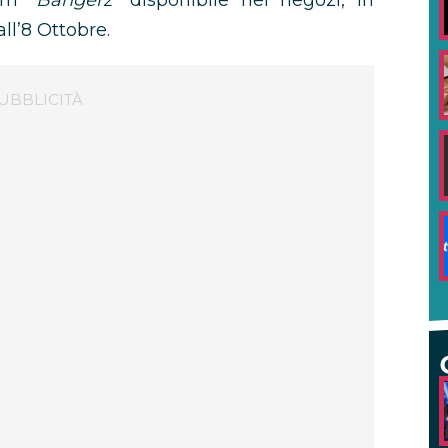
um “
Bangerz
” disponibile nei negozi, in
ll’8 Ottobre.