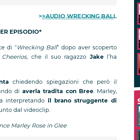
>>AUDIO WRECKING BALL
LER EPISODIO*
te di “
Wrecking Ball
” dopo aver scoperto
e
Cheerios,
che il suo ragazzo
Jake
l’ha
nta
chiedendo spiegazioni che però il
ando di
averla tradita con Bree
. Marley,
oga interpretando
il brano struggente di
to dal videoclip.
nce Marley Rose in Glee