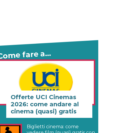
Come fare a…
Offerte UCI Cinemas
2026: come andare al
cinema (quasi) gratis
Biglietti cinema: come
vedere film (quasi) gratis con