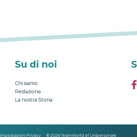
Su di noi
S
Chi siamo
Redazione
La nostra Storia
impostazioni Privacy
© 2026 TeamWorld srl Unipersonale