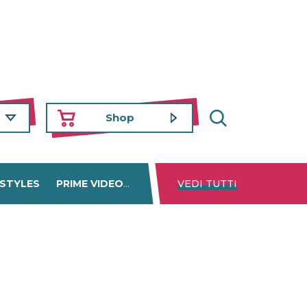
Shop
 STYLES
PRIME VIDEO
DISNEY+
VEDI TUTTI
NETFLIX
TROVA 