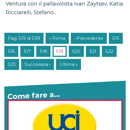
Ventura con il pallavolista Ivan Zaytsev, Katia
Ricciarelli, Stefano...
Pag. 519 di 539
« Prima
‹ Precedente
515
516
517
518
519
520
521
522
523
Successiva ›
Ultima »
Come fare a…