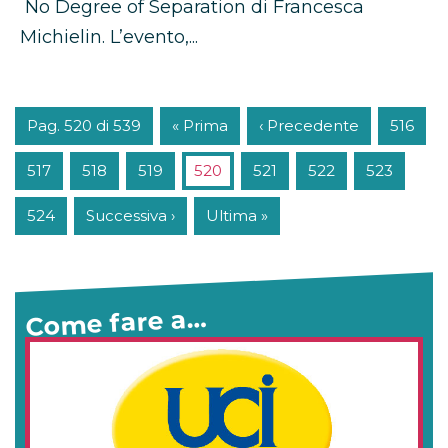
No Degree of Separation di Francesca
Michielin. L’evento,...
Pag. 520 di 539
« Prima
‹ Precedente
516
517
518
519
520
521
522
523
524
Successiva ›
Ultima »
Come fare a…