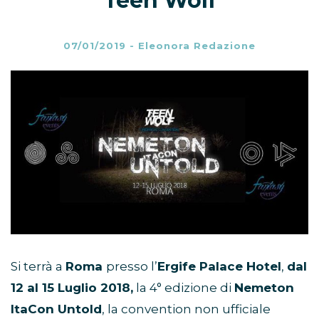
Teen Wolf
07/01/2019
-
Eleonora Redazione
Si terrà a
Roma
presso l’
Ergife Palace Hotel
,
dal
12 al 15 Luglio 2018,
la 4° edizione di
Nemeton
ItaCon Untold
, la convention non ufficiale