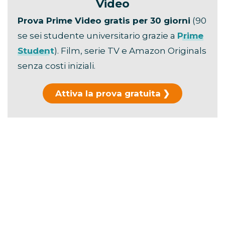
Video
Prova Prime Video gratis per 30 giorni
(90
se sei studente universitario grazie a
Prime
Student
). Film, serie TV e Amazon Originals
senza costi iniziali.
Attiva la prova gratuita
Hai già usato la prova?
Scopri i piani di
abbonamento →
La durata ufficiale è di
106 minuti
.