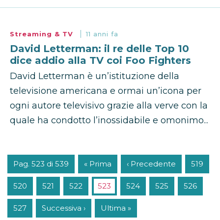
Streaming & TV
11 anni fa
David Letterman: il re delle Top 10
dice addio alla TV coi Foo Fighters
David Letterman è un’istituzione della
televisione americana e ormai un’icona per
ogni autore televisivo grazie alla verve con la
quale ha condotto l’inossidabile e omonimo...
Pag. 523 di 539
« Prima
‹ Precedente
519
520
521
522
523
524
525
526
527
Successiva ›
Ultima »