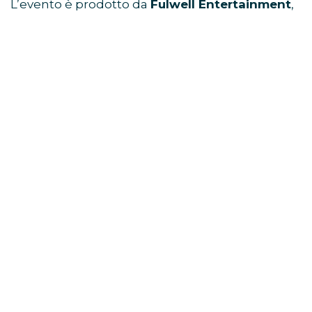
L’evento è prodotto da
Fulwell Entertainment
,
già dietro a grandi produzioni musicali
internazionali.
Viaggio di gruppo ad Amsterdam e
concerto di Harry Styles
Dove è stato registrato lo
show?
Il concerto è stato registrato alla
Co-op Live
Arena
, una delle arene indoor più moderne
d’Europa, il 6 marzo giorno di uscita del quarto