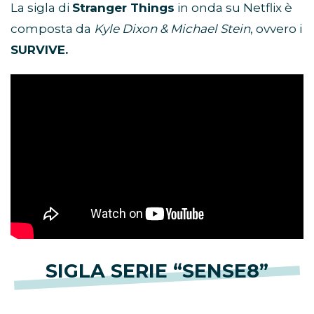
La sigla di
Stranger Things
in onda su Netflix è
composta da
Kyle Dixon & Michael Stein
, ovvero i
SURVIVE.
SIGLA SERIE “SENSE8”