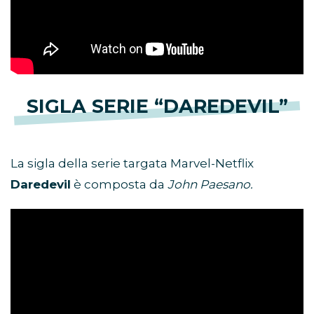
SIGLA SERIE “DAREDEVIL”
La sigla della serie targata Marvel-Netflix
Daredevil
è composta da
John Paesano.