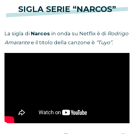
SIGLA SERIE “NARCOS”
La sigla di
Narcos
in onda su Netflix è di
Rodrigo
Amarante
e il titolo della canzone è
“Tuyo”.