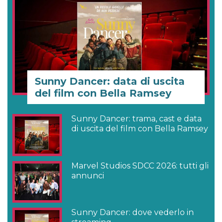
Sunny Dancer: data di uscita
del film con Bella Ramsey
Sunny Dancer: trama, cast e data
di uscita del film con Bella Ramsey
Marvel Studios SDCC 2026: tutti gli
annunci
Sunny Dancer: dove vederlo in