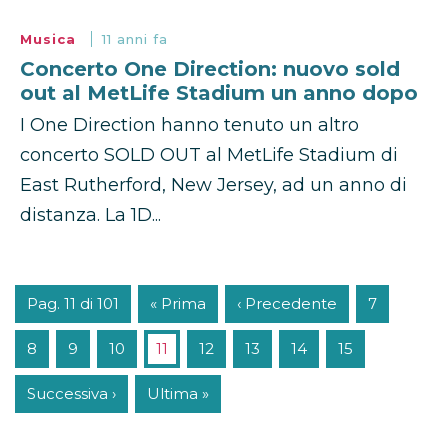
Musica
11 anni fa
Concerto One Direction: nuovo sold
out al MetLife Stadium un anno dopo
I One Direction hanno tenuto un altro
concerto SOLD OUT al MetLife Stadium di
East Rutherford, New Jersey, ad un anno di
distanza. La 1D...
Pag. 11 di 101
« Prima
‹ Precedente
7
8
9
10
11
12
13
14
15
Successiva ›
Ultima »