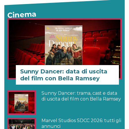
Cinema
Sunny Dancer: data di uscita
del film con Bella Ramsey
Sunny Dancer: trama, cast e data
di uscita del film con Bella Ramsey
Marvel Studios SDCC 2026: tutti gli
annunci