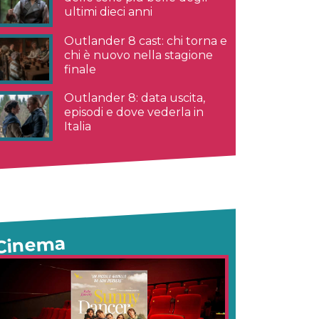
ultimi dieci anni
Outlander 8 cast: chi torna e
chi è nuovo nella stagione
finale
Outlander 8: data uscita,
episodi e dove vederla in
Italia
Cinema