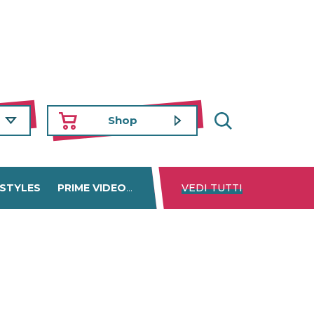
Shop
 STYLES
PRIME VIDEO
DISNEY+
VEDI TUTTI
NETFLIX
TROVA 