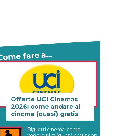
Come fare a…
Offerte UCI Cinemas
2026: come andare al
cinema (quasi) gratis
Biglietti cinema: come
vedere film (quasi) gratis con