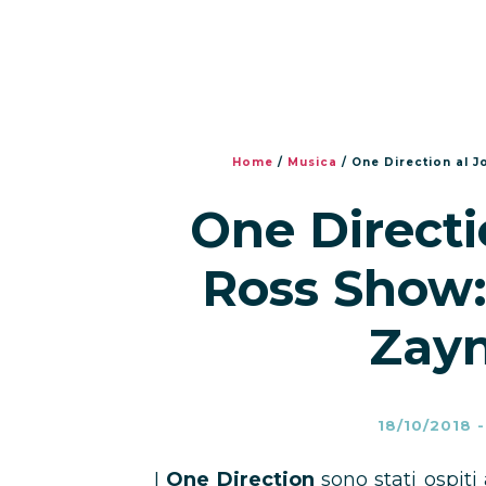
Home
/
Musica
/
One Direction al 
One Directi
Ross Show:
Zayn
18/10/2018
I
One Direction
sono stati ospiti