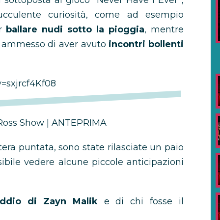
 sottoposta al gioco “Never Have I Ever”,
ucculente curiosità, come ad esempio
er
ballare nudi sotto la pioggia
, mentre
o ammesso di aver avuto
incontri bollenti
=sxjrcf4Kf08
Ross Show | ANTEPRIMA
era puntata, sono state rilasciate un paio
ibile vedere alcune piccole anticipazioni
ddio di Zayn Malik
e di chi fosse il