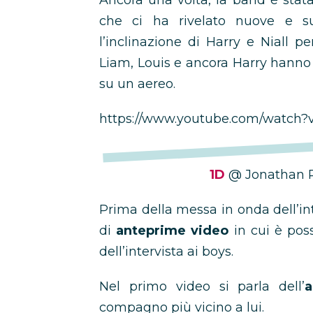
Ancora una volta, la band è stata
che ci ha rivelato nuove e s
l’inclinazione di Harry e Niall p
Liam, Louis e ancora Harry hann
su un aereo.
https://www.youtube.com/watch?v
1D
@ Jonathan 
Prima della messa in onda dell’int
di
anteprime video
in cui è poss
dell’intervista ai boys.
Nel primo video si parla dell’
a
compagno più vicino a lui.