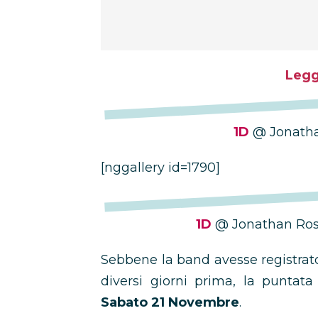
Legg
1D
@ Jonath
[nggallery id=1790]
1D
@ Jonathan Ross
Sebbene la band avesse registrat
diversi giorni prima, la puntat
Sabato 21 Novembre
.