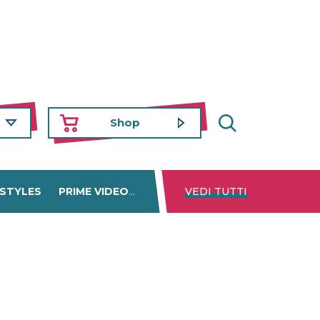
Shop
 STYLES
PRIME VIDEO
DISNEY+
VEDI TUTTI
NETFLIX
TROVA 