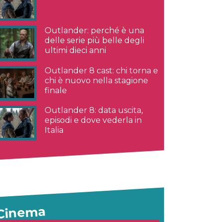
Outlander: perché è una
delle serie più belle degli
ultimi dieci anni
Outlander 8 cast: chi torna e
chi è nuovo nella stagione
finale
Outlander 8: data uscita,
episodi e dove vederla in
Italia
Cinema