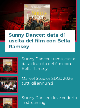
Sunny Dancer: data di
uscita del film con Bella
Ramsey
Sunny Dancer: trama, cast e
data di uscita del film con
Bella Ramsey
Marvel Studios SDCC 2026:
tutti gli annunci
Sunny Dancer: dove vederlo
in streaming