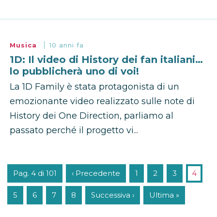
Musica
10 anni fa
1D: Il video di History dei fan italiani…
lo pubblicherà uno di voi!
La 1D Family è stata protagonista di un
emozionante video realizzato sulle note di
History dei One Direction, parliamo al
passato perché il progetto vi...
Pag. 4 di 101
‹ Precedente
1
2
3
4
5
6
7
8
Successiva ›
Ultima »