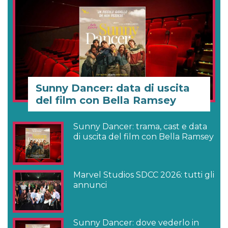
Sunny Dancer: data di uscita
del film con Bella Ramsey
Sunny Dancer: trama, cast e data
di uscita del film con Bella Ramsey
Marvel Studios SDCC 2026: tutti gli
annunci
Sunny Dancer: dove vederlo in