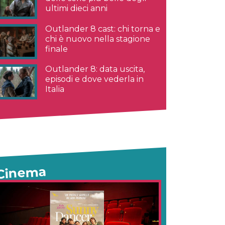
ultimi dieci anni
Outlander 8 cast: chi torna e
chi è nuovo nella stagione
finale
Outlander 8: data uscita,
episodi e dove vederla in
Italia
Cinema