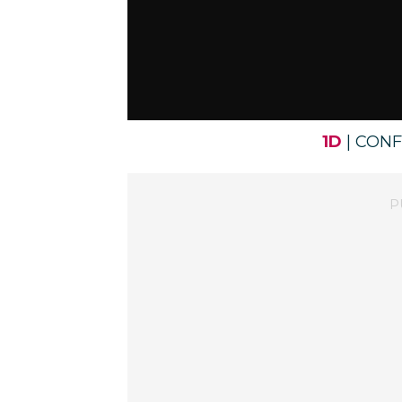
1D
| CON