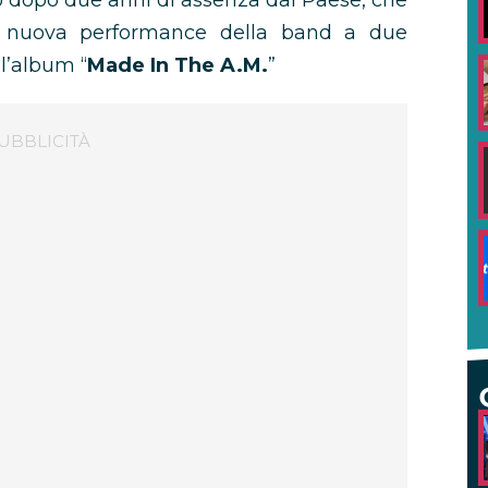
rio dopo due anni di assenza dal Paese, che
a nuova performance della band a due
l’album “
Made In The A.M.
”