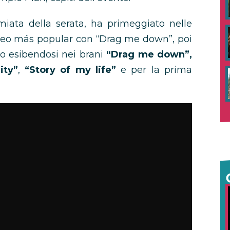
miata della serata, ha primeggiato nelle
deo más popular con “Drag me down”, poi
o esibendosi nei brani
“Drag me down”,
ity”
,
“Story of my life”
e per la prima