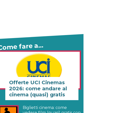
Come fare a…
Offerte UCI Cinemas
2026: come andare al
cinema (quasi) gratis
Biglietti cinema: come
vedere film (quasi) gratis con