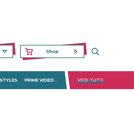
Shop
 STYLES
PRIME VIDEO
DISNEY+
VEDI TUTTI
NETFLIX
TROVA 