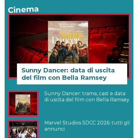
Cinema
Sunny Dancer: data di uscita
del film con Bella Ramsey
Sunny Dancer: trama, cast e data
di uscita del film con Bella Ramsey
Marvel Studios SDCC 2026: tutti gli
annunci