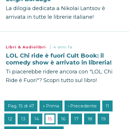
La dilogia dedicata a Nikolai Lantsov è
arrivata in tutte le librerie italiane!
Libri & Audiolibri
4 anni fa
LOL Chi ride è fuori Cult Book: il
comedy show è arrivato in libreria!
Ti piacerebbe ridere ancora con "LOL: Chi
Ride è Fuori"? Scopri tutto sul libro!
Pag. 15 di 47
« Prima
‹ Precedente
11
12
13
14
15
16
17
18
19