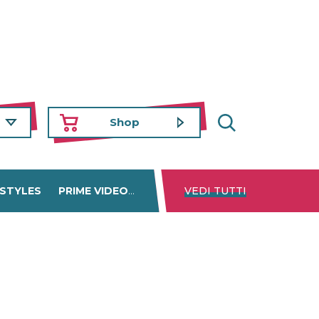
Shop
 STYLES
PRIME VIDEO
DISNEY+
VEDI TUTTI
NETFLIX
TROVA 