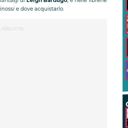
fantasy
di
Leigh Bardugo
, è nelle librerie
sinossi e dove acquistarlo.