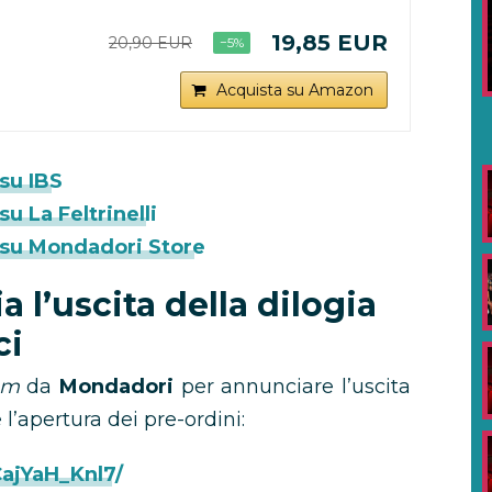
19,85 EUR
20,90 EUR
−5%
Acquista su Amazon
 su IBS
su La Feltrinelli
ci su Mondadori Store
l’uscita della dilogia
ci
am
da
Mondadori
per annunciare l’uscita
 l’apertura dei pre-ordini:
ajYaH_Knl7/