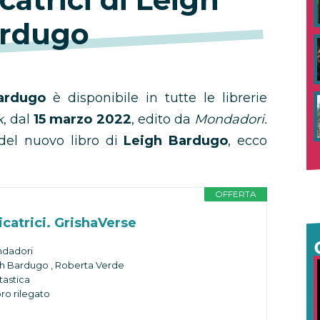
rdugo
Bardugo
è disponibile in tutte le librerie
k
, dal
15 marzo 2022
, edito da
Mondadori.
 del nuovo libro di
Leigh Bardugo
, ecco
OFFERTA
cicatrici. GrishaVerse
ndadori
gh Bardugo , Roberta Verde
tastica
ro rilegato