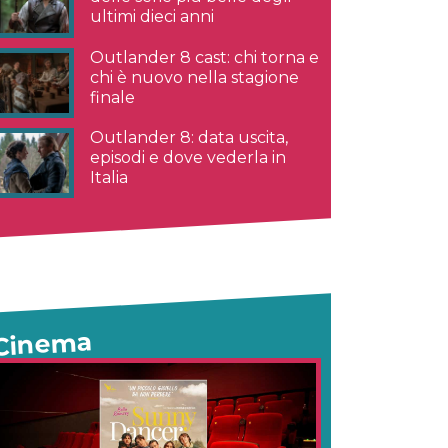
ultimi dieci anni
Outlander 8 cast: chi torna e
chi è nuovo nella stagione
finale
Outlander 8: data uscita,
episodi e dove vederla in
Italia
Cinema