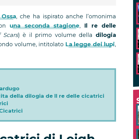
 Ossa
, che ha ispirato anche l’omonima
 con
una seconda stagione
,
Il re delle
 Scars
) è il primo volume della
dilogia
econdo volume, intitolato
La legge dei lupi
,
 Bardugo
 della dilogia de Il re delle cicatrici
rici
Cicatrici
icatrici di Leigh