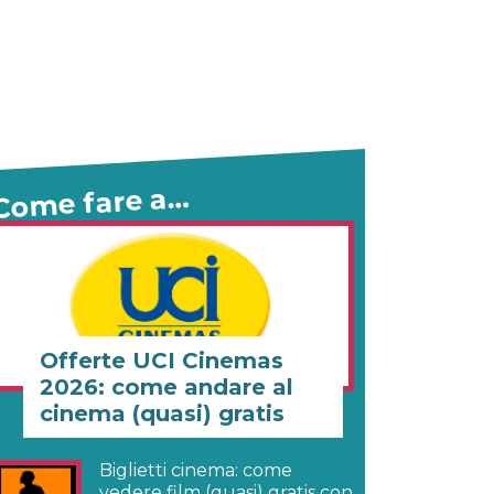
Come fare a…
Offerte UCI Cinemas
2026: come andare al
cinema (quasi) gratis
Biglietti cinema: come
vedere film (quasi) gratis con