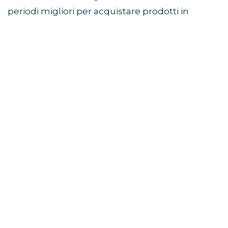
periodi migliori per acquistare prodotti in
sconto prima della stagione autunnale e delle
offerte del Black Friday.
Come partecipare al Prime
Day
Per accedere alle offerte è necessario avere un
abbonamento Prime attivo.
Chi non è ancora iscritto può verificare la
disponibilità della prova gratuita di Amazon
Prime e ottenere immediatamente l’accesso
alle promozioni dedicate.