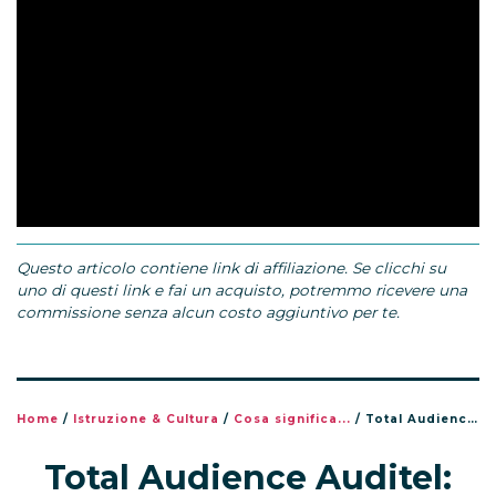
Questo articolo contiene link di affiliazione. Se clicchi su
uno di questi link e fai un acquisto, potremmo ricevere una
commissione senza alcun costo aggiuntivo per te.
Home
/
Istruzione & Cultura
/
Cosa significa...
/
Total Audience Auditel: come funziona il sistema di misurazione degli ascolti
Total Audience Auditel: