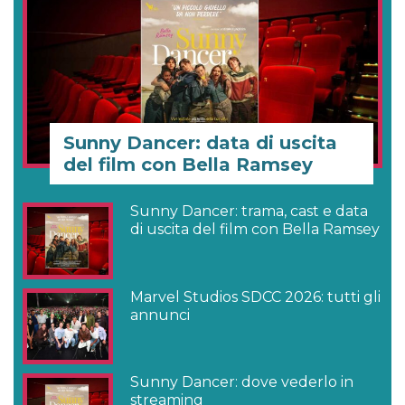
Sunny Dancer: data di uscita
del film con Bella Ramsey
Sunny Dancer: trama, cast e data
di uscita del film con Bella Ramsey
Marvel Studios SDCC 2026: tutti gli
annunci
Sunny Dancer: dove vederlo in
streaming