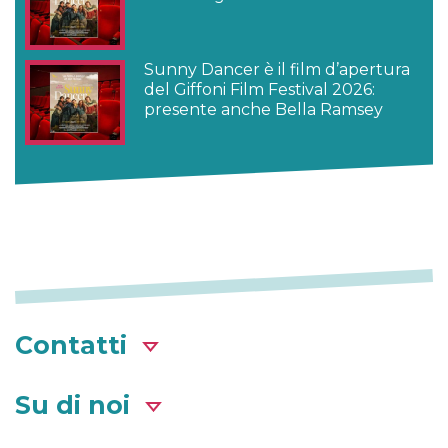
Sunny Dancer è il film d’apertura
del Giffoni Film Festival 2026:
presente anche Bella Ramsey
Contatti
Su di noi