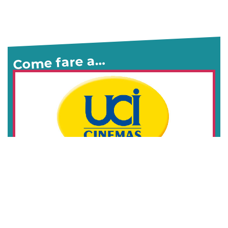
Come fare a…
Offerte UCI Cinemas 2026:
come andare al cinema (quasi)
gratis
Biglietti cinema: come vedere film
(quasi) gratis con The Space