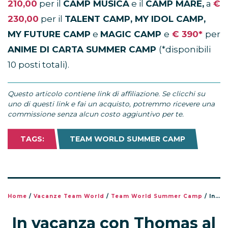
210,00
per il
CAMP MUSICA
e il
CAMP MARE,
a
€
230,00
per il
TALENT CAMP, MY IDOL CAMP,
MY FUTURE CAMP
e
MAGIC CAMP
e
€ 390*
per
ANIME DI CARTA SUMMER CAMP
(*disponibili
10 posti totali).
Questo articolo contiene link di affiliazione. Se clicchi su
uno di questi link e fai un acquisto, potremmo ricevere una
commissione senza alcun costo aggiuntivo per te.
TAGS:
TEAM WORLD SUMMER CAMP
Home
/
Vacanze Team World
/
Team World Summer Camp
/
In vacanza con Thomas al My Idol Camp 2022 a Grosseto: le foto
In vacanza con Thomas al