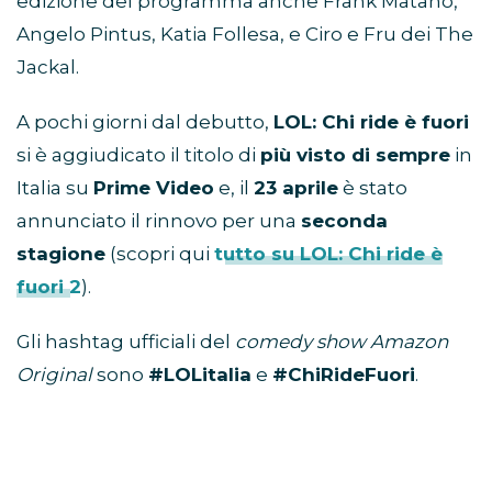
edizione del programma anche Frank Matano,
Angelo Pintus, Katia Follesa, e Ciro e Fru dei The
Jackal.
A pochi giorni dal debutto,
LOL: Chi ride è fuori
si è aggiudicato il titolo di
più visto di sempre
in
Italia su
Prime Video
e, il
23 aprile
è stato
annunciato il rinnovo per una
seconda
stagione
(scopri qui
tutto su LOL: Chi ride è
fuori 2
).
Gli hashtag ufficiali del
comedy show Amazon
Original
sono
#LOLitalia​
e
#ChiRideFuori
.