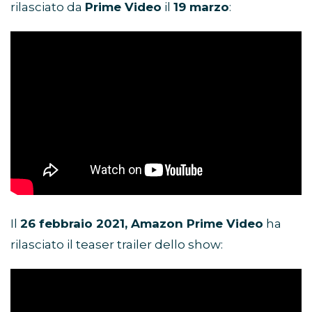
rilasciato da
Prime Video
il
19 marzo
:
Il
26 febbraio 2021, Amazon Prime Video
ha
rilasciato il teaser trailer dello show: