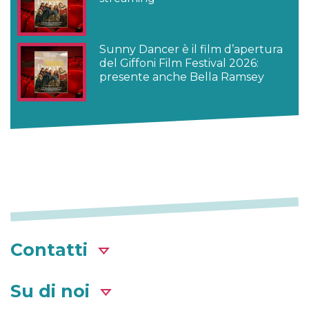
Sunny Dancer è il film d’apertura
del Giffoni Film Festival 2026:
presente anche Bella Ramsey
Contatti
Su di noi