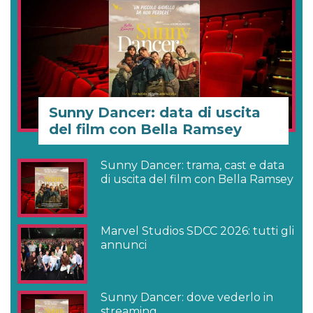
Sunny Dancer: data di uscita
del film con Bella Ramsey
Sunny Dancer: trama, cast e data
di uscita del film con Bella Ramsey
Marvel Studios SDCC 2026: tutti gli
annunci
Sunny Dancer: dove vederlo in
streaming