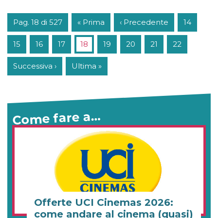
Pag. 18 di 527
« Prima
‹ Precedente
14
15
16
17
18
19
20
21
22
Successiva ›
Ultima »
Come fare a…
Offerte UCI Cinemas 2026:
come andare al cinema (quasi)