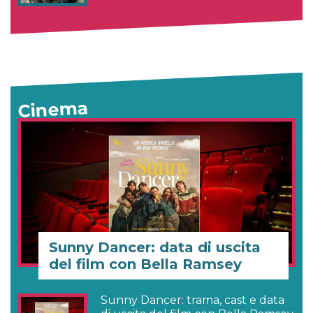
Cinema
Sunny Dancer: data di uscita
del film con Bella Ramsey
Sunny Dancer: trama, cast e data