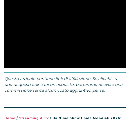
Questo articolo contiene link di affiliazione. Se clicchi su
uno di questi link e fai un acquisto, potremmo ricevere una
commissione senza alcun costo aggiuntivo per te.
Home
/
Streaming & TV
/
Halftime Show finale Mondiali 2026: orario, dove vederlo e chi canta