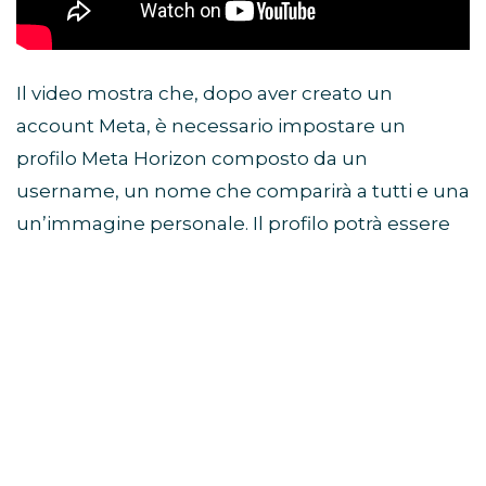
Il video mostra che, dopo aver creato un
account Meta, è necessario impostare un
profilo Meta Horizon composto da un
username, un nome che comparirà a tutti e una
un’immagine personale. Il profilo potrà essere
visibile a tutti, agli amici oppure privato (questa
opzione è default per gli utenti dai 13 ai 17 anni).
Dal 1° gennaio 2023 questo sarà l’unico modo
per accedere al Metaverso.
Questo articolo contiene link di affiliazione. Se clicchi su
uno di questi link e fai un acquisto, potremmo ricevere una
commissione senza alcun costo aggiuntivo per te.