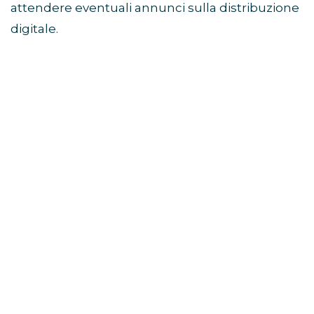
attendere eventuali annunci sulla distribuzione
digitale.
Di cosa parla il film Sunny
Dancer