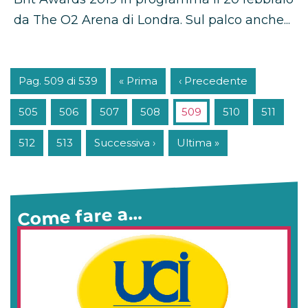
da The O2 Arena di Londra. Sul palco anche...
Pag. 509 di 539
« Prima
‹ Precedente
505
506
507
508
509
510
511
512
513
Successiva ›
Ultima »
Come fare a…