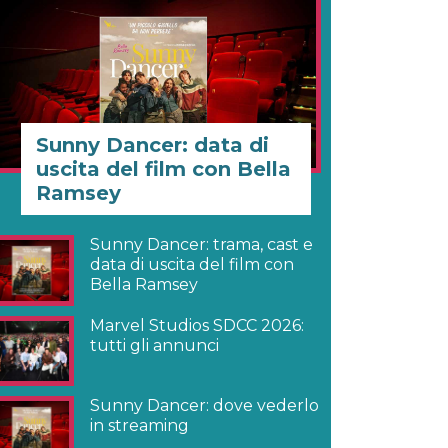
Sunny Dancer: data di
uscita del film con Bella
Ramsey
Sunny Dancer: trama, cast e
data di uscita del film con
Bella Ramsey
Marvel Studios SDCC 2026:
tutti gli annunci
Sunny Dancer: dove vederlo
in streaming