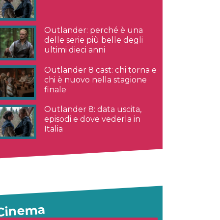
Outlander: perché è una
delle serie più belle degli
ultimi dieci anni
Outlander 8 cast: chi torna e
chi è nuovo nella stagione
finale
Outlander 8: data uscita,
episodi e dove vederla in
Italia
Cinema