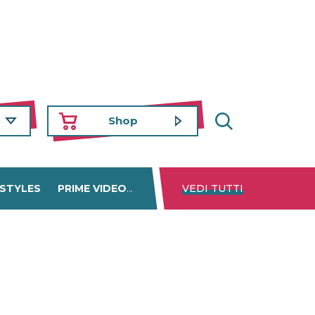
Shop
 STYLES
PRIME VIDEO
DISNEY+
VEDI TUTTI
NETFLIX
TROVA 