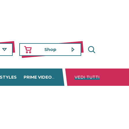
Shop
 STYLES
PRIME VIDEO
DISNEY+
VEDI TUTTI
NETFLIX
TROVA 