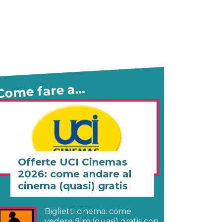
Come fare a…
Offerte UCI Cinemas
2026: come andare al
cinema (quasi) gratis
Biglietti cinema: come
vedere film (quasi) gratis con