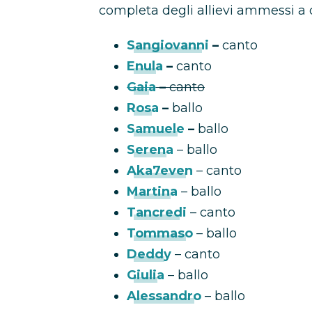
completa degli allievi ammessi a
Sangiovanni
–
canto
Enula
–
canto
Gaia
–
canto
Rosa
–
ballo
Samuele
–
ballo
Serena
– ballo
Aka7even
– canto
Martina
– ballo
Tancredi
– canto
Tommaso
– ballo
Deddy
– canto
Giulia
– ballo
Alessandro
– ballo