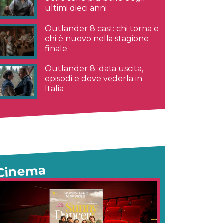
ultimi dieci anni
Outlander 8 cast: chi torna e
chi è nuovo nella stagione
finale
Outlander 8: data uscita,
episodi e dove vederla in
Italia
Cinema