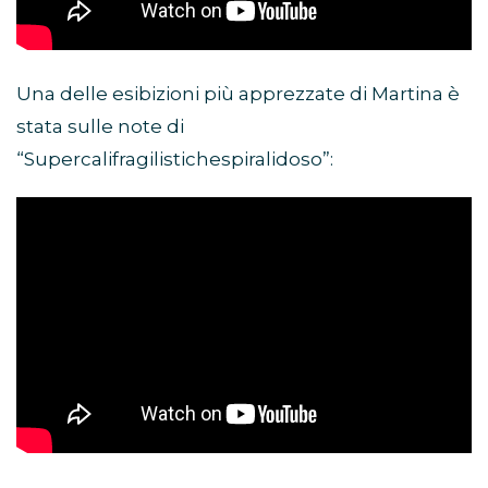
Una delle esibizioni più apprezzate di Martina è
stata sulle note di
“Supercalifragilistichespiralidoso”: